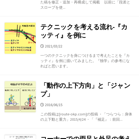
た稿を修正・追加・再構成して掲載 以前に「段差と
スロープを使...
テクニックを考える流れ-『カ
ッティ』を例に
公
2021/03/22
開
一つのテクニックを身につけるまで考えたことを『カ
日
ッティ』を例に描いてみました。『独学』の参考にな
ればと思います。
「動作の上下方向」と「ジャン
プ」
公
2016/06/15
開
この投稿は[route-okp.com]の投稿 ・「つらつら：身体
日
の上下動と重力」2015/4/24 ・「『補足』：前回...
コーナーでの両足と外足の考え