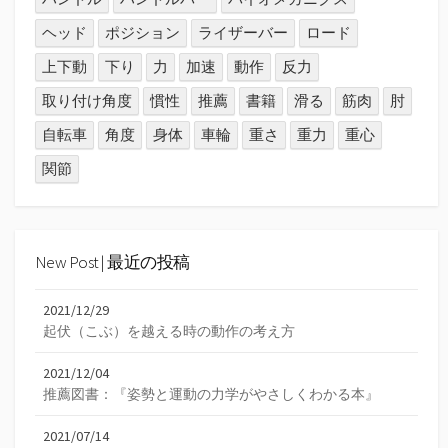
ヘッド
ポジション
ライザーバー
ロード
上下動
下り
力
加速
動作
反力
取り付け角度
慣性
推薦
書籍
滑る
筋肉
肘
自転車
角度
身体
車輪
重さ
重力
重心
関節
New Post | 最近の投稿
2021/12/29
起伏（こぶ）を越える時の動作の考え方
2021/12/04
推薦図書：『姿勢と運動の力学がやさしくわかる本』
2021/07/14