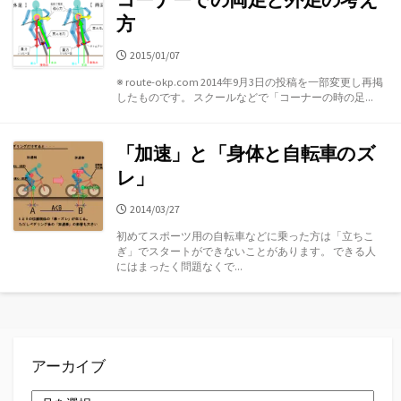
方
公
2015/01/07
開
※ route-okp.com 2014年9月3日の投稿を一部変更し再掲
日
したものです。 スクールなどで「コーナーの時の足...
「加速」と「身体と自転車のズ
レ」
公
2014/03/27
開
初めてスポーツ用の自転車などに乗った方は「立ちこ
日
ぎ」でスタートができないことがあります。 できる人
にはまったく問題なくで...
アーカイブ
ア