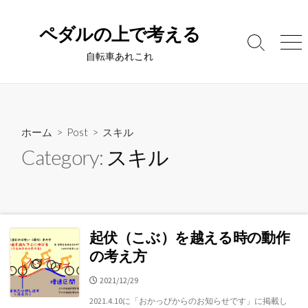
コ
ン
ペダルの上で考える
テ
検
メ
自転車あれこれ
ン
索
ニ
切
ュ
ツ
り
ー
へ
替
ス
え
キ
ホーム
>
Post
>
スキル
ッ
Category:
スキル
プ
起伏（こぶ）を越える時の動作
の考え方
公
2021/12/29
開
2021.4.10に「おかっぴからのお知らせです」に掲載し
日