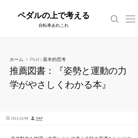
コ
ン
ペダルの上で考える
テ
検
メ
自転車あれこれ
ン
索
ニ
切
ュ
ツ
り
ー
へ
替
ス
え
キ
ホーム
>
Post
/
基本的思考
ッ
推薦図書：『姿勢と運動の力
プ
学がやさしくわかる本』
公
投
2021/12/04
OKP
開
稿
日
者