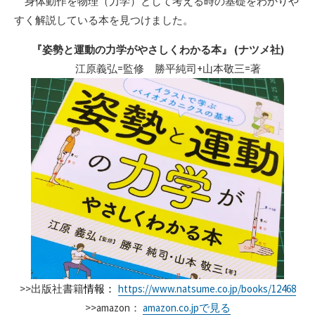
身体動作を物理（力学）として考える時の基礎をわかりや
すく解説している本を見つけました。
『姿勢と運動の力学がやさしくわかる本』 (ナツメ社)
江原義弘=監修 勝平純司+山本敬三=著
>>出版社書籍
情報：
https://www.natsume.co.jp/books/12468
>>amazon：
amazon.co.jpで見る