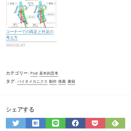
コーナーでの両足と外足の
考え方
2015/01/07
カテゴリー:
Post
基本的思考
タグ:
バイオメカニクス
動作
推薦
書籍
シェアする
は
Fee
Twitter
LINE
Facebook
Pocket
て
で
で
で
で
に