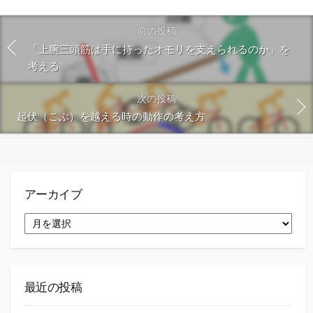
な
購
シ
シ
シ
保
ブ
読
ェ
ェ
ェ
存
前の投稿
ッ
ア
ア
ア
「上腕三頭筋は手に持ったオモリを支えられるのか」を
ク
考える
マ
ー
次の投稿
ク
起伏（こぶ）を越える時の動作の考え方
に
保
存
アーカイブ
ア
ー
カ
イ
ブ
最近の投稿